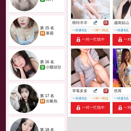
模特岑岑
越南姑山
第 15 名
一对多8点
一对一35点
一对多8点
寒霜
一对一忙线中
一
第 16 名
小饅頭兒
草莓多多
然苒
第 17 名
一对多8点
一对一30点
一对多5点
出氣包
一对一忙线中
一
第 18 名