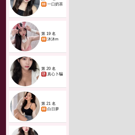
一口奶茶
第 19 名
沐沐m
第 20 名
真心卜騙
第 21 名
白日夢