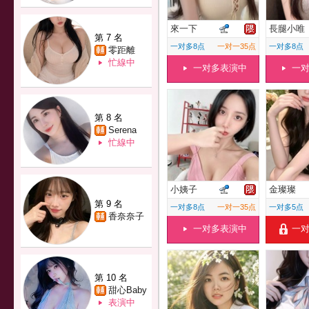
來一下
長腿小唯
第 7 名
一对多8点
一对一35点
一对多8点
零距離
忙線中
一对多表演中
一
第 8 名
Serena
忙線中
小姨子
金璨璨
第 9 名
一对多8点
一对一35点
一对多5点
香奈奈子
一对多表演中
一
第 10 名
甜心Baby
表演中