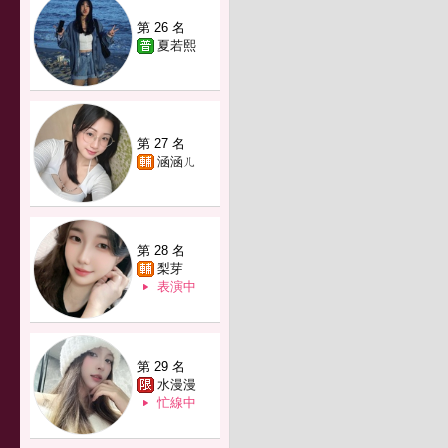
第 26 名
夏若熙
第 27 名
涵涵ㄦ
第 28 名
梨芽
表演中
第 29 名
水漫漫
忙線中