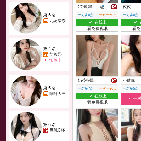
CO嵐娜
夜夜
第 3 名
一对多8点
一对一30点
一对多8点
九尾奈奈
在线上
看免费视讯
看免
第 4 名
艾媛熙
忙線中
奶茶好騷
小倩噢
第 5 名
一对多7点
一对一20点
一对多5点
剛升大三
在线上
一
看免费视讯
第 6 名
巨乳G杯