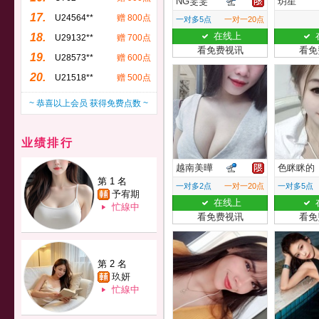
NG雯雯
玥星
17.
U24564**
赠 800点
一对多5点
一对一20点
在线上
18.
U29132**
赠 700点
看免费视讯
看免
19.
U28573**
赠 600点
20.
U21518**
赠 500点
~ 恭喜以上会员 获得免费点数 ~
业绩排行
越南美曄
色眯眯的
第 1 名
一对多2点
一对一20点
一对多5点
予宥期
在线上
忙線中
看免费视讯
看免
第 2 名
玖妍
忙線中