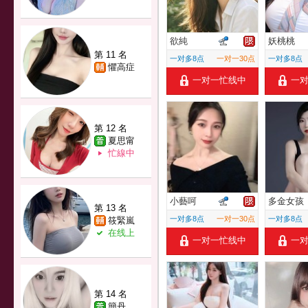
欲純
妖桃桃
第 11 名
一对多8点
一对一30点
一对多8点
懼高症
一对一忙线中
一
第 12 名
夏思甯
忙線中
小藝呵
多金女孩
第 13 名
一对多8点
一对一30点
一对多8点
筱緊嵐
在线上
一对一忙线中
一
第 14 名
簡丹