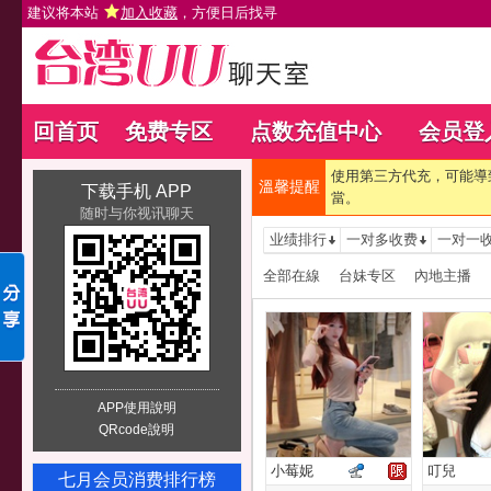
建议将本站
加入收藏
，方便日后找寻
回首页
免费专区
点数充值中心
会员登
使用第三方代充，可能導
溫馨提醒
下载手机 APP
當。
随时与你视讯聊天
业绩排行
一对多收费
一对一
全部在線
台妹专区
內地主播
APP使用說明
QRcode說明
小莓妮
叮兒
七月会员消费排行榜